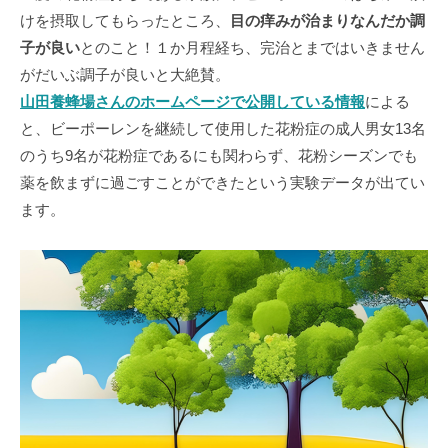
けを摂取してもらったところ、
目の痒みが治まりなんだか調
子が良い
とのこと！１か月程経ち、完治とまではいきません
がだいぶ調子が良いと大絶賛。
山田養蜂場さんのホームページで公開している情報
による
と、ビーポーレンを継続して使用した花粉症の成人男女13名
のうち9名が花粉症であるにも関わらず、花粉シーズンでも
薬を飲まずに過ごすことができたという実験データが出てい
ます。