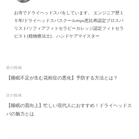
お寺でドライヘッドスパをしています。 エンジニア歴１
５年/ドライヘッドスパスクールmyu恵比寿認定プロスパ
リスト/ソフィアフィトセラピーカレッジ認定フィトセラ
ピスト(植物療法士)、ハンドケアマイスター
投
前の投稿
稿
【睡眠不足が生む花粉症の悪化】予防する方法とは？
ナ
ビ
次の投稿
ゲ
【睡眠の質向上】忙しい現代人におすすめ！ドライヘッドス
ー
パの魅力とは
シ
ョ
ン