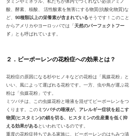
タミンやミネラル、私たちが体内でつくれない必須アミノ
酸、酵素、核酸、 活性酸素を無害にする物質(抗酸化物質)な
ど、
90種類以上の栄養素が含まれている
そうです！このこと
からアメリカやヨーロッパでは「
天然のパーフェクトフー
ド
」とも呼ばれています。
２．ビーポーレンの花粉症への効果とは？
花粉症の原因になる杉やヒノキなどの花粉は「風媒花粉」と
いい、風によって運ばれる花粉です。一方、虫や鳥が運ぶ花
粉は「虫媒花粉」です。
ミツバチは、この虫媒花粉と唾液を混ぜてビーポーレンをつ
くります。この
ミツバチの唾液が、アレルギー症状を起こす
物質(ヒスタミン)の鎖を切る、ヒスタミンの生産量を低く抑
える効果がある
といわれているのです。
重度の花粉症持ちである家族に、ビーポーレンのはちみつ漬