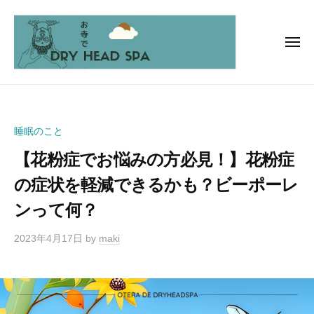
お
ー
コ
寺
ン
で
テ
メ
ド
ニ
ン
ラ
ュ
お
ー
イ
ツ
ヘ
寺
へ
ッ
で
ス
睡眠のこと
ド
ド
キ
ス
【花粉症でお悩みの方必見！】花粉症
ッ
ラ
パ
プ
イ
の症状を軽減できるかも？ビーポーレ
ヘ
ンって何？
ッ
ド
2023年4月17日
by
maki
ス
パ