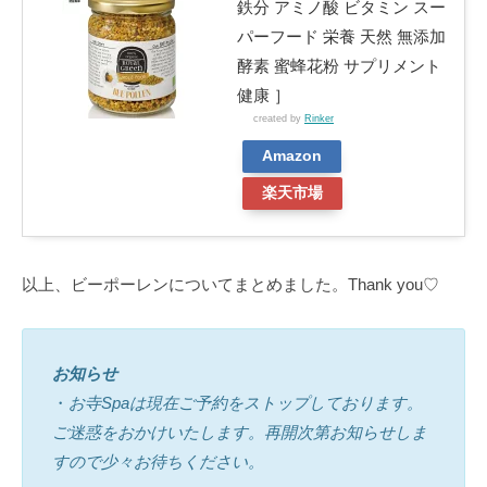
鉄分 アミノ酸 ビタミン スー
パーフード 栄養 天然 無添加
酵素 蜜蜂花粉 サプリメント
健康 ］
created by
Rinker
Amazon
楽天市場
以上、ビーポーレンについてまとめました。Thank you♡
お知らせ
・
お寺Spaは現在ご予約をストップしております。
ご迷惑をおかけいたします。再開次第お知らせしま
すので少々お待ちください。