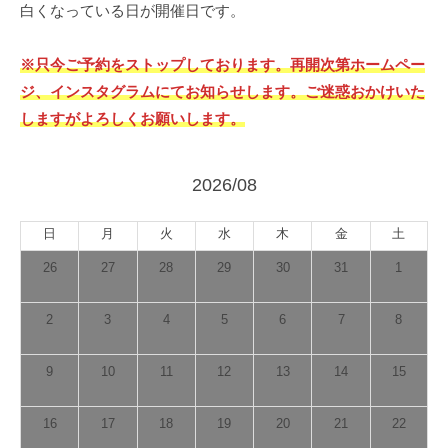
寺
白くなっている日が開催日です。
（目
※只今ご予約をストップしております。再開次第ホームペー
黒）
ジ、インスタグラムにてお知らせします。ご迷惑おかけいた
ご
しますがよろしくお願いします。
予
約
2026/08
ペ
日
月
火
水
木
金
土
ー
26
27
28
29
30
31
1
ジ
2
3
4
5
6
7
8
2023
年
9
10
11
12
13
14
15
4
月
16
17
18
19
20
21
22
21