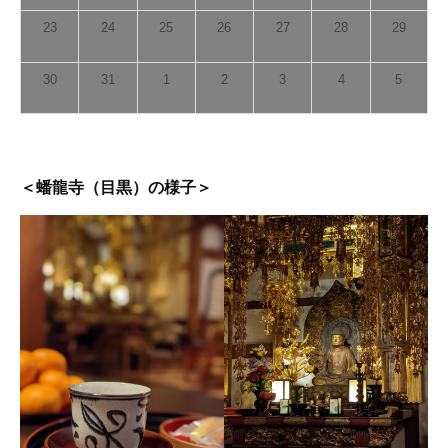
日
23
24
25
26
27
28
29
by
maki
30
31
1
2
3
4
5
＜
蟠龍寺
（目黒）の様子＞