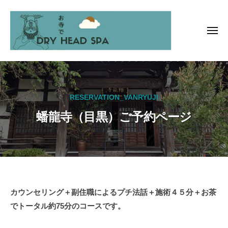
お
ー
コ
寺
ン
で
テ
メ
ド
ニ
ン
ラ
ュ
お
ー
イ
ツ
ヘ
寺
へ
ッ
で
ス
ド
RESERVATION_VANRYUJI
ド
キ
ス
蟠龍寺（目黒）ご予約ページ
ッ
ラ
パ
プ
イ
ヘ
ッ
ド
ス
蟠
カウンセリング＋副住職によるプチ法話＋施術４５分＋お茶
パ
でトータル約75分のコースです。
龍