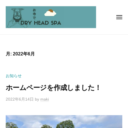
お
ー
コ
寺
ン
で
テ
メ
ド
ニ
ン
ラ
ュ
お
ー
イ
ツ
ヘ
寺
へ
ッ
で
ス
月:
2022年6月
ド
ド
キ
ス
ッ
ラ
パ
プ
イ
お知らせ
ヘ
ホームページを作成しました！
ッ
ド
2022年6月14日
by
maki
ス
パ